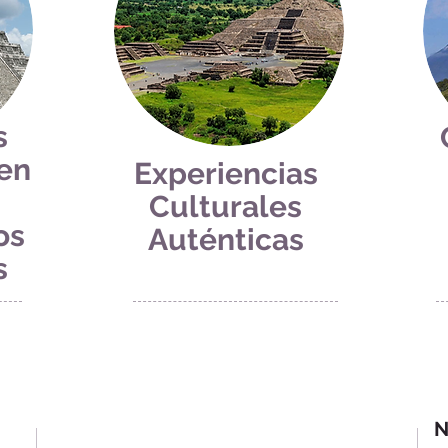
s
 en
Experiencias
Culturales
os
Auténticas
s
N